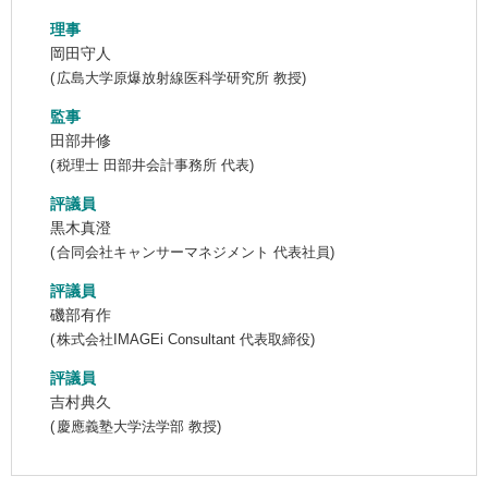
理事
岡田守人
(
広島大学原爆放射線医科学研究所 教授
)
監事
田部井修
(
税理士 田部井会計事務所 代表
)
評議員
黒木真澄
(
合同会社キャンサーマネジメント 代表社員
)
評議員
磯部有作
(
株式会社IMAGEi Consultant 代表取締役
)
評議員
吉村典久
(
慶應義塾大学法学部 教授
)