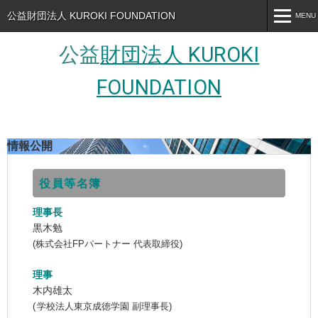
公益財団法人 KUROKI FOUNDATION
MENU
MENU
公益
財団法人 KUROKI
トップページ
FOUNDATION
財団について
奨学金
情報公開
よくあるご質問
役員等名簿
情報公開
理事長
プライバシーポリシー
黒木勉
(株式会社FPパートナー 代表取締役)
お知らせ
理事
お問い合わせ
木内雄太
(
学校法人東京成徳学園 副理事長
)