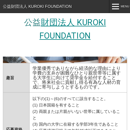
公益財団法人 KUROKI FOUNDATION
MENU
MENU
公益
財団法人 KUROKI
トップページ
FOUNDATION
財団について
奨学金
奨学金
よくあるご質問
学業優秀でありながら経済的な理由により
学費の支弁が困難なひとり親世帯等に属す
る大学生に向けて奨学金を給付すること
趣旨
情報公開
で、将来社会に貢献し得る有為な人材の育
成に寄与しようとするものです。
プライバシーポリシー
以下の(1)～(6)のすべてに該当すること。
お知らせ
(1) 日本国籍を有すること
(2) 両親または片親がいない世帯に属しているこ
お問い合わせ
と
(3) 国内の大学に在籍する学部3年生であること
応募資格