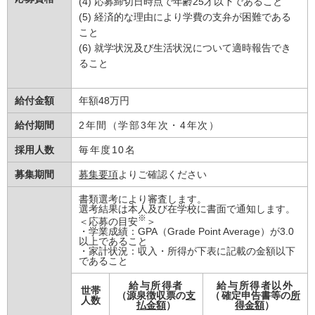
(4) 応募締切日時点で年齢25才以下であること
(5) 経済的な理由により学費の支弁が困難である
こと
(6) 就学状況及び生活状況について適時報告でき
ること
給付金額
年額48万円
給付期間
2年間（学部3年次・4年次）
採用人数
毎年度10名
募集期間
募集要項
よりご確認ください
書類選考により審査します。
選考結果は本人及び在学校に書面で通知します。
※
＜応募の目安
＞
・学業成績：GPA（Grade Point Average）が3.0
以上であること
・家計状況：収入・所得が下表に記載の金額以下
であること
給与所得者
給与所得者以外
世帯
（源泉徴収票の
支
（
確定申告書等の
所
人数
払金額
）
得金額
）