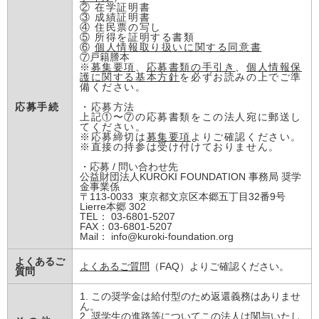
② 在学証明書
③ 成績証明書
④ 住民票の写し
⑤ 所得を証明する書類
⑥
個人情報取り扱いに関する同意書
⑦戸籍謄本
※
募集要項
、
応募書類の手引き
、
個人情報保
護に関する基本方針
を必ずお読みの上でご準
備ください。
応募手続
・応募方法
上記①〜⑦の応募書類をこの法人宛に郵送し
てください。
※応募締切は
募集要項
よりご確認ください。
※直接の持参は受け付けておりません。
・応募 / 問い合わせ先
公益財団法人KUROKI FOUNDATION 事務局 奨学
金事業係
〒113-0033 東京都文京区本郷五丁目32番9号
Lierre本郷 302
TEL： 03-6801-5207
FAX：03-6801-5207
Mail： info@kuroki-foundation.org
よくあるご
よくあるご質問
（FAQ）よりご確認ください。
質問
1. この奨学金は給付型のため返還義務はありませ
ん。
2. 奨学生の進路等についてこの法人は関与いたし