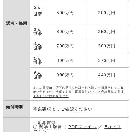
2人
500万円
200万円
世帯
選考・採用
3人
600万円
250万円
世帯
4人
700万円
300万円
世帯
5人
800万円
370万円
世帯
6人
900万円
440万円
世帯
※この目安は、応募の是非を検討される際の一指標としてご参
考いただきたい情報であり、応募条件ないしは合格基準を意味
するものではありません
給付時期
募集要項
よりご確認ください
・応募書類
① 奨学生願書（
PDFファイル
／
Excelフ
ァイル
）